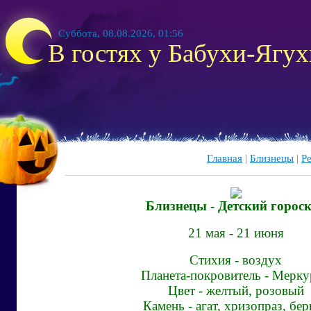
Суббота, 08.08.2026, 01:56
В гостях у Бабухи-Ягухи
Главная
|
Близнецы
|
Р
Близнецы - Детский горос
21 мая - 21 июня
Стихия
- воздух
Планета-покровитель
- Мерку
Цвет
- желтый, розовый
Камень
- агат, хризопраз, бе