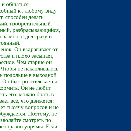
ь и общаться
особный к . любому виду
т, способен делать
кий, изобретательный.
шный, разбрасывающийся,
 за много дел сразу и
стоянный.
енок. Он вздрагивает от
тва и плохо засыпает,
ресное. Чем старше он
. Чтобы не накапливалось
ть подольше в выходной
. Он быстро отвлекается,
 кормить. Он не любит
ечь его, можно брать в
ет все, что движется:
ет тысячу вопросов и не
збуждается. Поэтому, не
озволяйте смотреть по
оеобразно упрямы. Если