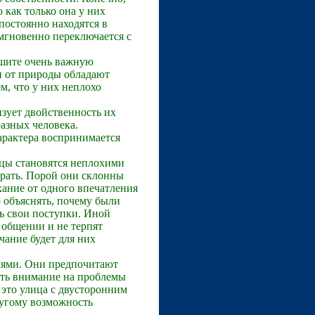
 как только она у них
 постоянно находятся в
мгновенно переключается с
ешите очень важную
ти от природы обладают
м, что у них неплохо
зует двойственность их
разных человека.
характера воспринимается
ецы становятся неплохими
рать. Порой они склонны
хание от одного впечатления
о объяснять, почему были
ь свои поступки. Иной
 общении и не терпят
чание будет для них
лями. Они предпочитают
тить внимание на проблемы
 это улица с двусторонним
ругому возможность