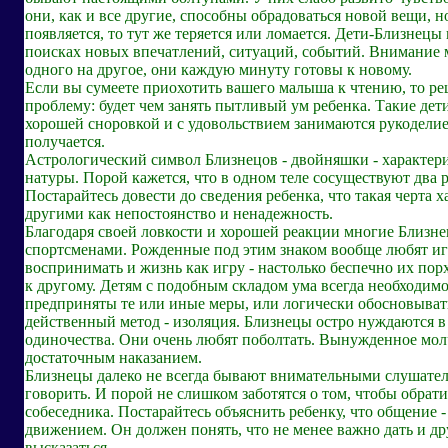
они, как и все другие, способны обрадоваться новой вещи, но
появляется, то тут же теряется или ломается. Дети-Близнецы
поисках новых впечатлений, ситуаций, событий. Внимание 
одного на другое, они каждую минуту готовы к новому.
Если вы сумеете приохотить вашего малыша к чтению, то р
проблему: будет чем занять пытливый ум ребенка. Такие де
хорошей сноровкой и с удовольствием занимаются рукоделие
получается.
Астрологический символ Близнецов - двойняшки - характери
натуры. Порой кажется, что в одном теле сосуществуют два 
Постарайтесь довести до сведения ребенка, что такая черта 
другими как непостоянство и ненадежность.
Благодаря своей ловкости и хорошей реакции многие Близн
спортсменами. Рожденные под этим знаком вообще любят иг
воспринимать и жизнь как игру - настолько беспечно их пор
к другому. Детям с подобным складом ума всегда необходим
предприняты те или иные меры, или логически обосновыват
действенный метод - изоляция. Близнецы остро нуждаются в
одиночества. Они очень любят поболтать. Вынужденное мол
достаточным наказанием.
Близнецы далеко не всегда бывают внимательными слушате
говорить. И порой не слишком заботятся о том, чтобы обра
собеседника. Постарайтесь объяснить ребенку, что общение -
движением. Он должен понять, что не менее важно дать и д
высказаться.