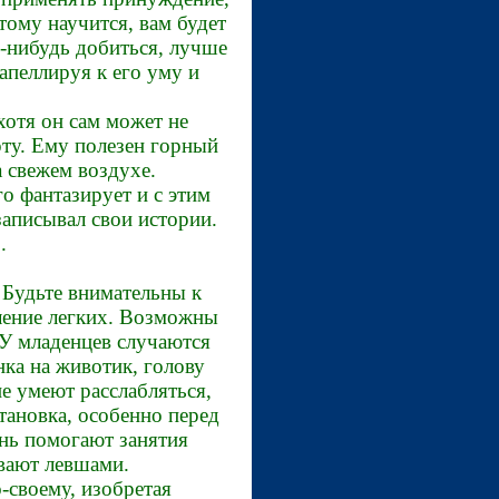
этому научится, вам будет
о-нибудь добиться, лучше
апеллируя к его уму и
хотя он сам может не
рту. Ему полезен горный
а свежем воздухе.
о фантазирует и с этим
записывал свои истории.
.
 Будьте внимательны к
аление легких. Возможны
 У младенцев случаются
нка на животик, голову
не умеют расслабляться,
тановка, особенно перед
ень помогают занятия
ывают левшами.
-своему, изобретая