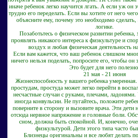
иначе ребенок легко научится лгать. А если уж он 
трудно его переделать. Если вы хотите от него чег
объясните ему, почему это необходимо сделать, 
логике.
Позаботьтесь о физическом развитии ребенка, 
проявлять никакого интереса к физкультуре и спо
воздух и любая физическая деятельность н
Если вам кажется, что ваш ребенок слишком мног
ничего нельзя поделать, попросите его, чтобы он 
Это будет для него полезно
21 мая - 21 июня
Жизнеспособность у вашего ребенка умеренная.
простудам, простуда может легко перейти в восп
несчастные случаи с руками, плечами, ладонями.
иногда конвульсии. Не пугайтесь, положите ребе
поверните в сторону и вызовите врача. Эти дети 
отсюда нервное напряжение и головные боли. Обс
сном, должна быть спокойной. И, конечно, оч
физкультурой. Дети этого типа часто б
Близнецы оригинальны и все любят делать по