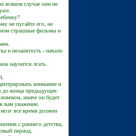
о всяком случае они не
туют.
ребенку?
у не пугайте его, не
 сном страшные фильмы и
мен.
ка и незанятость - начало
ок научится лгать.
й.
центрировать внимание и
дя до конца предыдущее.
овеком, иначе он будет
к вам уважение.
 мозг все время должен
шения с раннего детства,
ковый период.