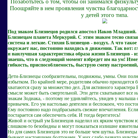
Позаботьтесь о том, чтобы он занимался физкульт
Поощряйте в нем проявления чувства благодарност
у детей этого типа.
Под знаком Близнецов родился апостол Иаков Младший.
Близнецам планета Меркурий. С этим знаком тесно связа
система и легкие. Стихия Близнецов - воздух. А что такое 
окружает нас, постоянно находясь в движении. Так вот: 
и наилучшая характеристика образа жизни Близнецов - и
знаешь, что в следующий момент взбредет им на ум! Изм
гибкость, приспособляемость, быструю смену настроений,
Дети-Близнецы сообразительны, подвижны, умны. Они полны
избытком. По крайней мере, родителям обычно приходится бы
хватаются сразу за множество дел. Для активного характера
смысле может быть смертельной. Эти дети схватывают все на
знакам Зодиака, - поэтому не удивляйтесь, увидев у малыша
привычек. Его ум настолько деятелен и беспокоен, что пост
Ему постоянно надо подбрасывать свежие впечатления. Если 
постарается сам обеспечить себя. И тогда берегитесь!
Живой и острый ум Близнецов наделил их ярким чувством ю
слишком-то безобидны и могут показаться излишне язвите
Но для самих Близнецов это не больше чем шутка. Близнецы
бывают настоящими болтунами. У них слабо развито чувство