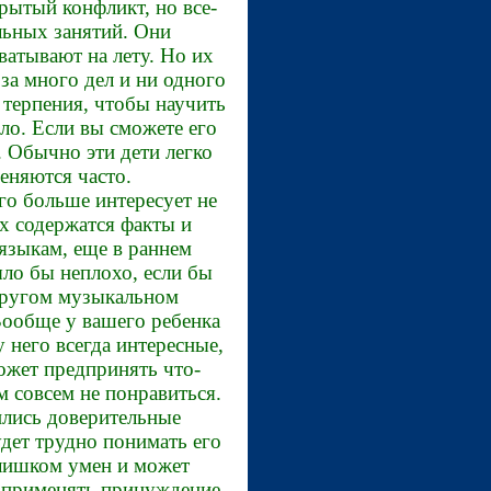
крытый конфликт, но все-
льных занятий. Они
ватывают на лету. Но их
 за много дел и ни одного
 терпения, чтобы научить
ло. Если вы сможете его
. Обычно эти дети легко
еняются часто.
го больше интересует не
ых содержатся факты и
языкам, еще в раннем
ыло бы неплохо, если бы
 другом музыкальном
 Вообще у вашего ребенка
 него всегда интересные,
ожет предпринять что-
м совсем не понравиться.
ились доверительные
удет трудно понимать его
слишком умен и может
е применять принуждение,