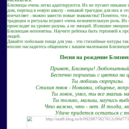
Близнецы очень легко адаптируются. Их не пугают никакие 
дом, переход в новую школу - никакой трагедии для них в эт
впечатляет - можно завести новые знакомства! Понятно, что
традиции и ритуалы играют очень незначительную роль. Их
происходят на уровне разума, а не эмоций. Излишне эмоцио
Близнецам непонятны. Научите ребенка быть терпимей к пр
людей.
Давайте побольше пищи для ума - эти стихийные натуры так
вполне насладитесь общением с вашим маленьким Близнецо
Песня на рождение Близне
Привет, Близнецы! Любопытный
Беспечно порхаешь с цветка на 
Ты любишь сюрпризы.
Стихия твоя - Новинки, общенье, вопро
Ты ловок, умел, ты все знаешь н
Ты только, малыш, научись вы
Что важно, что - нет. И тогда, м
Удаче придется остаться с т