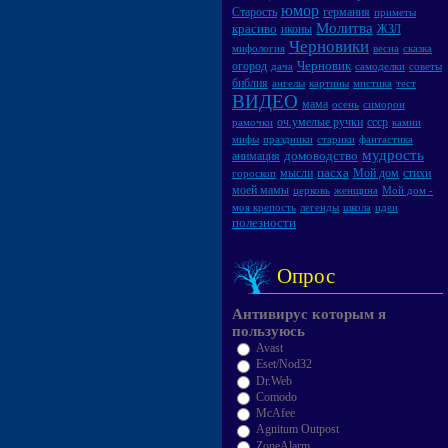
юмор
Старость
германия
приметы
Молитва
красиво
иконы
ЖЗЛ
Черновики
мифология
весна
сказка
Черновик
огород
дача
самоделки
советы
библия
ангелы
картины
мистика
тест
ВИДЕО
мама
осень
симорон
оч.умелые ручки
ссср
рамочки
камни
мифы
праздники
старики
фантастика
мудрость
домоводство
анимация
пасха
мысли
Мой дом
стихи
гороскоп
моей мамы
церковь
женщина
Мой дом -
моя крепость
легенды
школа
идеи
полезности
Опрос
Антивирус которым я
пользуюсь
Avast
Eset/Nod32
Dr.Web
Comodo
McAfee
Agnitum Outpost
ZoneAlarm