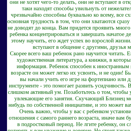
они не хотят чего-то делать, они не вступают в от
таки находят способы увильнуть от нежелате
чрезвычайно способны буквально ко всему, все сх
основная трудность в том, что они хватаются сразу
не доводят до конца. Вам придется проявить много
ребенка концентрироваться и завершать начатое де
этому научить, его ждет успех во взрослой жизни
вступают в общение с другими, друзья м
Скорее всего ваш ребенок рано научится читать. Е
художественная литература, а книжки, в котор
информация. Ребенок способен к иностранным 
возрасте он может легко их усвоить, и не один! Б
вы начали учить его игре на фортепиано или
инструменте - это помогает развить усидчивость.
слишком активный ум. Позаботьтесь о том, чтобы у
увлекающие его занятия. Скучающий Близнец м
нибудь по собственной инициативе, и это может ва
Очень важно, чтобы у вас с ребенком установ
отношения с самого раннего возраста, иначе вам б
в подростковый период. Не лгите ребенку, он 
потерять к вам уважение и доверие. Не стоит такж