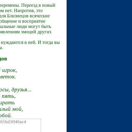
перемены. Переезд в новый
ом нет. Напротив, это
 для Близнецов всяческие
 общение и восприятие
нальные люди могут быть
оявлениям эмоций других
 нуждаются в ней. И тогда вы
м.
цов
 игрок,
цветок.
сы, друзья...
а пять,
бирать
илый мой,
обой.