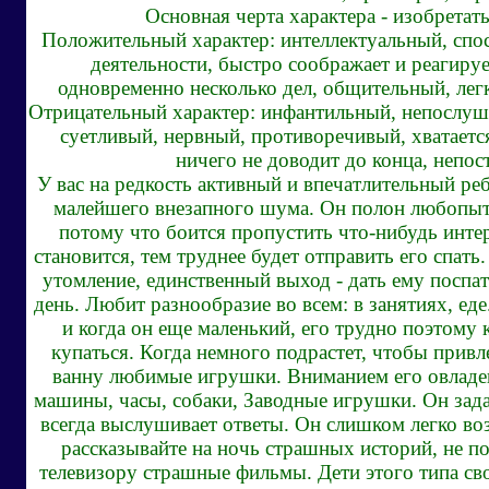
Основная черта характера
- изобретат
Положительный характер
: интеллектуальный, сп
деятельности, быстро соображает и реагируе
одновременно несколько дел, общительный, лег
Отрицательный характер
: инфантильный, непослу
суетливый, нервный, противоречивый, хватается
ничего не доводит до конца, непо
У вас на редкость активный и впечатлительный реб
малейшего внезапного шума. Он полон любопытс
потому что боится пропустить что-нибудь инте
становится, тем труднее будет отправить его спать
утомление, единственный выход - дать ему поспа
день. Любит разнообразие во всем: в занятиях, еде
и когда он еще маленький, его трудно поэтому
купаться. Когда немного подрастет, чтобы привл
ванну любимые игрушки. Вниманием его овладева
машины, часы, собаки, Заводные игрушки. Он зада
всегда выслушивает ответы. Он слишком легко во
рассказывайте на ночь страшных историй, не п
телевизору страшные фильмы. Дети этого типа св