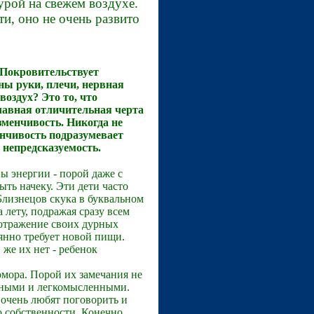
урой на свежем воздухе.
и, оно не очень развито
 Покровительствует
ны руки, плечи, нервная
воздух? Это то, что
главная отличительная черта
зменчивость. Никогда не
енчивость подразумевает
 непредсказуемость.
 энергии - порой даже с
ть начеку. Эти дети часто
 Близнецов скука в буквальном
 лету, подражая сразу всем
 отражение своих дурных
оянно требует новой пищи.
же их нет - ребенок
мора. Порой их замечания не
льными и легкомысленными.
 очень любят поговорить и
 собственности. Конечно,