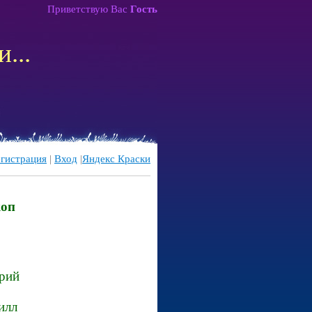
Приветствую Вас
Гость
...
егистрация
|
Вход
|
Яндекс Краски
коп
рий
рилл