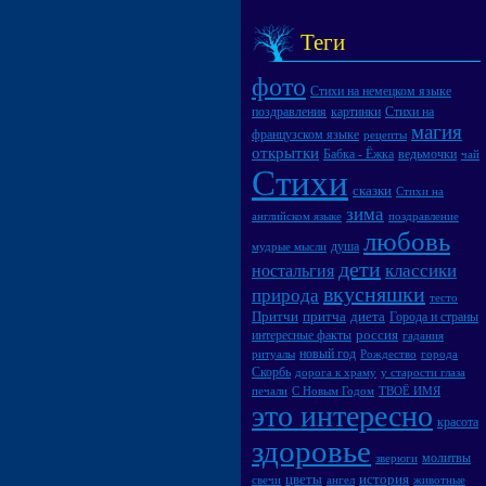
Теги
фото
Стихи на немецком языке
поздравления
картинки
Стихи на
магия
французском языке
рецепты
открытки
Бабка - Ёжка
ведьмочки
чай
Стихи
сказки
Стихи на
зима
английском языке
поздравление
любовь
душа
мудрые мысли
дети
классики
ностальгия
вкусняшки
природа
тесто
Притчи
притча
диета
Города и страны
россия
интересные факты
гадания
новый год
ритуалы
Рождество
города
Скорбь
дорога к храму
у старости глаза
печали
С Новым Годом
ТВОЁ ИМЯ
это интересно
красота
здоровье
молитвы
зверюги
цветы
история
свечи
ангел
животные