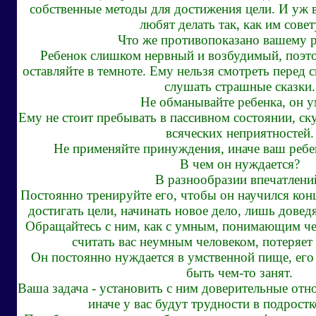
собственные методы для достижения цели. И уж в
любят делать так, как им сове
Что же противопоказано вашему 
Ребенок слишком нервный и возбудимый, поэтом
оставляйте в темноте. Ему нельзя смотреть перед
слушать страшные сказки.
Не обманывайте ребенка, он у
Ему не стоит пребывать в пассивном состоянии, ску
всяческих неприятностей.
Не применяйте принуждения, иначе ваш ребен
В чем он нуждается?
В разнообразии впечатлени
Постоянно тренируйте его, чтобы он научился кон
достигать цели, начинать новое дело, лишь дове
Обращайтесь с ним, как с умным, понимающим чел
считать вас неумным человеком, потеряет 
Он постоянно нуждается в умственной пище, его
быть чем-то занят.
Ваша задача - установить с ним доверительные отно
иначе у вас будут трудности в подрост